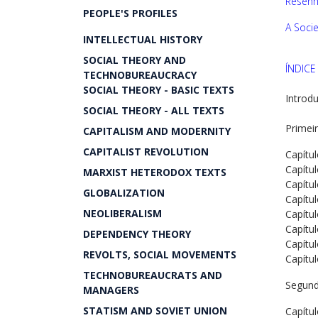
Resenh
PEOPLE'S PROFILES
A Soci
INTELLECTUAL HISTORY
SOCIAL THEORY AND
ÍNDICE
TECHNOBUREAUCRACY
SOCIAL THEORY - BASIC TEXTS
Introd
SOCIAL THEORY - ALL TEXTS
Primei
CAPITALISM AND MODERNITY
CAPITALIST REVOLUTION
Capítul
Capítulo
MARXIST HETERODOX TEXTS
Capítulo
GLOBALIZATION
Capítul
NEOLIBERALISM
Capítul
Capítul
DEPENDENCY THEORY
Capítul
REVOLTS, SOCIAL MOVEMENTS
Capítulo
TECHNOBUREAUCRATS AND
Segund
MANAGERS
STATISM AND SOVIET UNION
Capítul