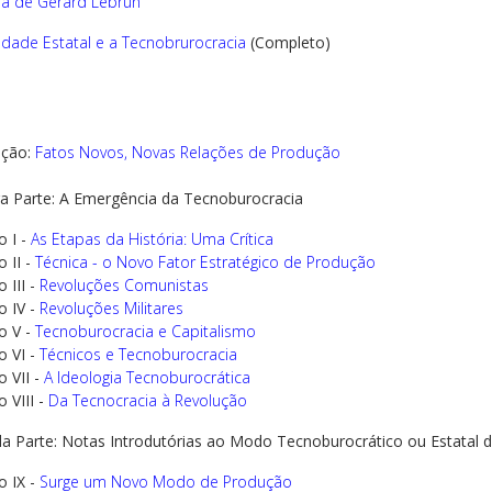
a de Gérard Lebrun
edade Estatal e a Tecnobrurocracia
(Completo)
ução:
Fatos Novos, Novas Relações de Produção
ra Parte: A Emergência da Tecnoburocracia
o I -
As Etapas da História: Uma Crítica
 II -
Técnica - o Novo Fator Estratégico de Produção
 III -
Revoluções Comunistas
o IV -
Revoluções Militares
o V -
Tecnoburocracia e Capitalismo
o VI -
Técnicos e Tecnoburocracia
o VII -
A Ideologia Tecnoburocrática
 VIII -
Da Tecnocracia à Revolução
a Parte: Notas Introdutórias ao Modo Tecnoburocrático ou Estatal 
o IX -
Surge um Novo Modo de Produção