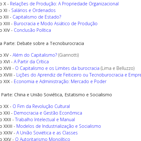
o X -
Relações de Produção: A Propriedade Organizacional
o XI -
Salários e Ordenados
o XII -
Capitalismo de Estado?
 XIII -
Burocracia e Modo Asiático de Produção
o XIV -
Conclusão Política
ra Parte: Debate sobre a Tecnoburocracia
o XV -
Além do Capitalismo?
(Giannotti)
o XVI -
A Partir da Crítica
o XVII -
O Capitalismo e os Limites da burocracia
(Lima e Belluzzo)
o XVIII -
Lições do Aprendiz de Feiticeiro ou Tecnoburocracia e Emp
o XIX -
Economia e Administração: Mercado e Poder
 Parte: China e União Soviética, Estatismo e Socialismo
o XX -
O Fim da Revolução Cultural
o XXI -
Democracia e Gestão Econômica
o XXII -
Trabalho Intelectual e Manual
o XXIII -
Modelos de Industrialização e Socialismo
o XXIV -
A União Soviética e as Classes
o XXV -
O Autoritarismo Monolítico