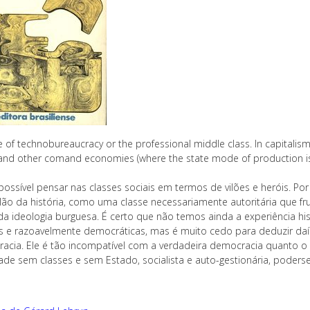
e of technobureaucracy or the professional middle class. In capitalism
and other comand economies (where the state mode of production is d
ossível pensar nas classes sociais em termos de vilões e heróis. Por
ilão da história, como uma classe necessariamente autoritária que fru
 da ideologia burguesa. É certo que não temos ainda a experiência 
is e razoavelmente democráticas, mas é muito cedo para deduzir daí
acia. Ele é tão incompatível com a verdadeira democracia quanto 
ade sem classes e sem Estado, socialista e auto-gestionária, poders