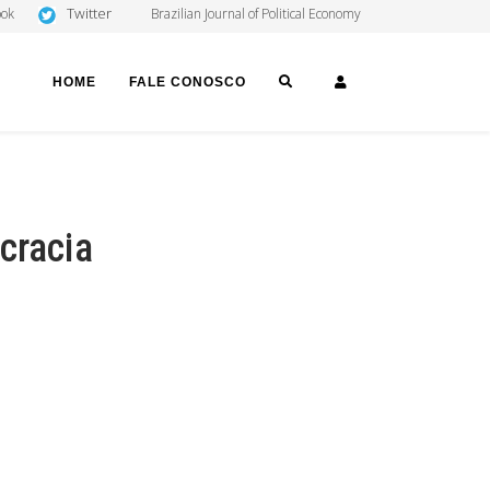
Twitter
ook
Brazilian Journal of Political Economy
SEARCH
LOGIN
HOME
FALE CONOSCO
cracia