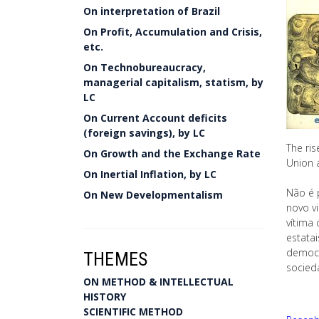
On interpretation of Brazil
On Profit, Accumulation and Crisis,
etc.
On Technobureaucracy,
managerial capitalism, statism, by
LC
On Current Account deficits
(foreign savings), by LC
The ris
On Growth and the Exchange Rate
Union 
On Inertial Inflation, by LC
Não é p
On New Developmentalism
novo v
vítima
estata
democr
THEMES
socied
ON METHOD & INTELLECTUAL
HISTORY
SCIENTIFIC METHOD