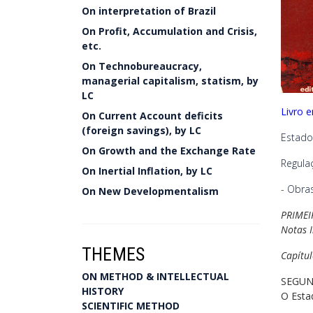
On interpretation of Brazil
On Profit, Accumulation and Crisis,
etc.
On Technobureaucracy,
managerial capitalism, statism, by
LC
Livro 
On Current Account deficits
(foreign savings), by LC
Estado
On Growth and the Exchange Rate
Regula
On Inertial Inflation, by LC
-
Obras
On New Developmentalism
PRIMEI
Notas 
THEMES
Capítul
ON METHOD & INTELLECTUAL
SEGUN
HISTORY
O Esta
SCIENTIFIC METHOD