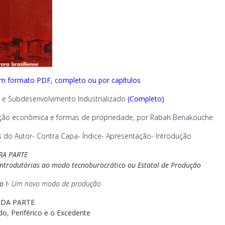
em formato PDF, completo ou por capítulos
 e Subdesenvolvimento Industrializado
(Completo)
ção econômica e formas de propriedade, por Rabah Benakouche
 do Autor
-
Contra Capa
-
Índice
-
Apresentação
-
Introdução
RA PARTE
Introdutórias ao modo
tecnoburocrático ou Estatal de Produção
o I
-
Um novo modo de produção
DA PARTE
do, Periférico e o Excedente