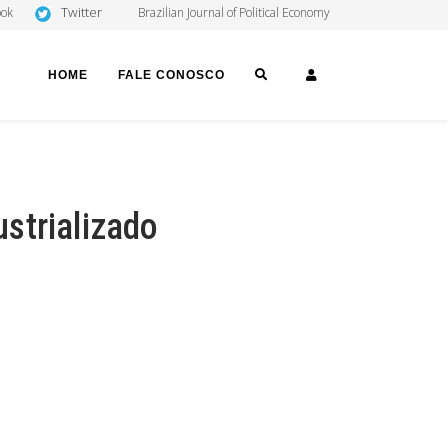
Twitter
ook
Brazilian Journal of Political Economy
SEARCH
LOGIN
HOME
FALE CONOSCO
strializado