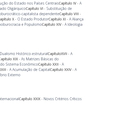
lução do Estado nos Países Centrais
Capítulo IV
-
A
ado Oligárquico
Capítulo VI
-
Substituição de
burocrático-capitalista dependente
Capítulo VIII
-
apítulo X
-
O Estado Produtor
Capítulo XI
-
A Aliança
noburocracia e Populismo
Capítulo XIV
-
A Ideologia
Dualismo Histórico-estrutural
CapítuloXVII
-
A
Capítulo XIX
-
As Matrizes Básicas do
 do Sistema Econômico
Capítulo XXII
-
A
XXIII
-
A Acumulação de Capital
Capítulo XXIV
-
A
íbrio Externo
ternacional
Capítulo XXIX
-
Novos Critérios Críticos