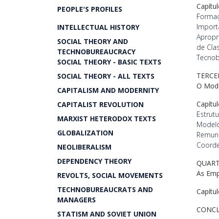
Capítul
PEOPLE'S PROFILES
Formaç
Import
INTELLECTUAL HISTORY
Apropr
SOCIAL THEORY AND
de Cla
TECHNOBUREAUCRACY
Tecnobu
SOCIAL THEORY - BASIC TEXTS
TERCE
SOCIAL THEORY - ALL TEXTS
O Mode
CAPITALISM AND MODERNITY
Capítu
CAPITALIST REVOLUTION
Estrut
MARXIST HETERODOX TEXTS
Model
GLOBALIZATION
Remune
Coorde
NEOLIBERALISM
DEPENDENCY THEORY
QUART
As Emp
REVOLTS, SOCIAL MOVEMENTS
TECHNOBUREAUCRATS AND
Capítu
MANAGERS
CONC
STATISM AND SOVIET UNION