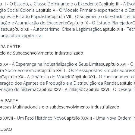
o II
-
O Estado, a Classe Dominante e o Excedente
Capítulo III
-
A Evo
ão Social Colonial
Capítulo V
-
O Modelo Primário-exportador e o Est
ações e Estado Populista
Capítulo VII
-
O Surgimento do Estado Tecno
iação e Acumulação do Excedente
Capítulo IX
-
O Estado Planejador
C
sses
Capítulo XII
-
Autoritarismo, Crise e Legitimação
Capítulo XIII
-
Tec
rocrática-capitalista
IRA PARTE
lo de Subdesenvolvimento Industrializado
lo XV
-
A Esperança na Industrialização e Seus Limites
Capítulo XVI
-
O 
ura Sócio-econômica
Capítulo XVIII
-
Os Pressupostos Simplificadores
o
Capítulo XX
-
A Dinâmica do Modelo
Capítulo XXI
-
O Funcionamento
ração dos Agentes de Produção e a Distribuição da Renda
Capítulo 
nação do Sistema
Capítulo XXV
-
A Inflação
Capítulo XXVI
-
O Desequil
A PARTE
resas Multinacionais e o subdesenvolvimento Industrializado
lo XXVII
-
Um Fato Histórico Novo
Capítulo XXVIII
-
Uma Nova Ordem In
LUSÃO