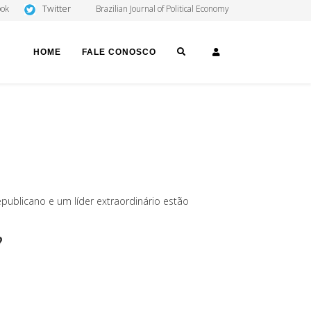
Twitter
ook
Brazilian Journal of Political Economy
SEARCH
LOGIN
HOME
FALE CONOSCO
publicano e um líder extraordinário estão
?