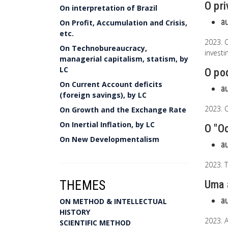
O pri
On interpretation of Brazil
a
On Profit, Accumulation and Crisis,
etc.
2023. 
On Technobureaucracy,
investi
managerial capitalism, statism, by
LC
O pod
On Current Account deficits
a
(foreign savings), by LC
2023. 
On Growth and the Exchange Rate
On Inertial Inflation, by LC
O "O
On New Developmentalism
a
2023. T
THEMES
Uma a
a
ON METHOD & INTELLECTUAL
HISTORY
2023. 
SCIENTIFIC METHOD