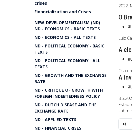
crises
2022. 
Financialization and Crises
O Bra
NEW-DEVELOPMENTALISM (ND)
a
ND - ECONOMICS - BASIC TEXTS
ND - ECONOMICS - ALL TEXTS
Luiz Ca
ND - POLITICAL ECONOMY - BASIC
A ele
TEXTS
a
ND - POLITICAL ECONOMY - ALL
TEXTS
Os con
ND - GROWTH AND THE EXCHANGE
A inv
RATE
a
ND - CRITIQUE OF GROWTH WITH
FOREIGN INDEBTEDNESS POLICY
8.5.20
Estado
ND - DUTCH DISEASE AND THE
subme
EXCHANGE RATE
ND - APPLIED TEXTS
ND - FINANCIAL CRISES