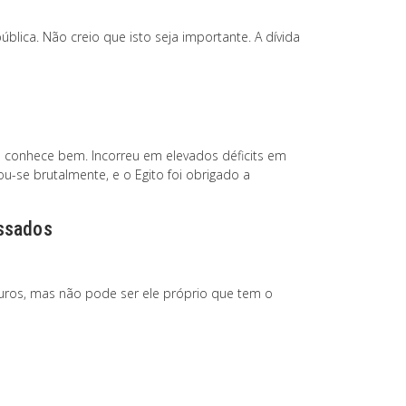
blica. Não creio que isto seja importante. A dívida
a conhece bem. Incorreu em elevados déficits em
ou-se brutalmente, e o Egito foi obrigado a
essados
juros, mas não pode ser ele próprio que tem o