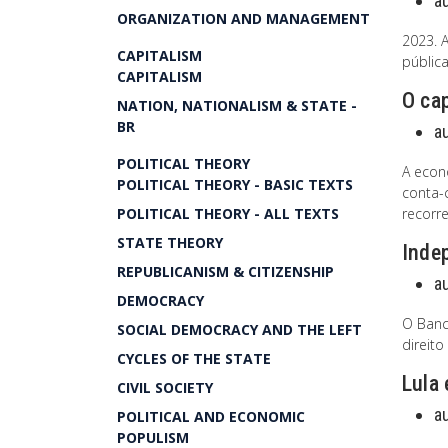
a
ORGANIZATION AND MANAGEMENT
2023. A
CAPITALISM
pública
CAPITALISM
O cap
NATION, NATIONALISM & STATE -
BR
a
POLITICAL THEORY
A econ
POLITICAL THEORY - BASIC TEXTS
conta-c
POLITICAL THEORY - ALL TEXTS
recorre
STATE THEORY
Inde
REPUBLICANISM & CITIZENSHIP
a
DEMOCRACY
O Banc
SOCIAL DEMOCRACY AND THE LEFT
direito
CYCLES OF THE STATE
Lula 
CIVIL SOCIETY
a
POLITICAL AND ECONOMIC
POPULISM