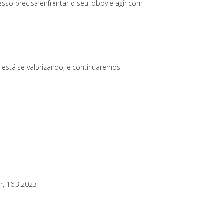
so precisa enfrentar o seu lobby e agir com
 está se valorizando, e continuaremos
r, 16.3.2023