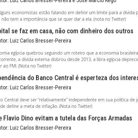
utor:
Luiz Carlos Bresser-Pereira e José Marcio Rego
lguns economistas estão falando em definir um limite para a dívida pú
 não tem a importância que se quer dar a ela. (nota no Twitter)
ital se faz em casa, não com dinheiro dos outros
utor:
Luiz Carlos Bresser-Pereira
omia egípcia quebrou seguindo um roteiro que a economia brasileir
orrente, a dívida externa dobrou desde 2013, a libra egípcia depreci
r ao FMI. (Nota no Twitter)
pendência do Banco Central é esperteza dos inter
utor:
Luiz Carlos Bresser-Pereira
o Central deve ser “relativamente” independente em sua política de 
 de define a meta de inflação. (Nota no Twitter)
e Flavio Dino evitam a tutela das Forças Armadas
utor:
Luiz Carlos Bresser-Pereira