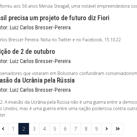
Morreu aos 56 anos Merula Steagall, uma notável empreendedora soci
sil precisa um projeto de futuro diz Fiori
utor:
Luiz Carlos Bresser-Pereira
rlos Bresser Pereira. Nota no Twitter e no Facebook, 15.10.22
ição de 2 de outubro
utor:
Luiz Carlos Bresser-Pereira
servadores que votaram em Bolsonaro confundiram conservadorismo
asão da Ucrânia pela Rússia
utor:
Luiz Carlos Bresser-Pereira
22. A invasão da Ucrânia pela Rússia não é uma guerra entre a demo
s Unidos, mas é uma guerra entre uma nação poderosa contra outr
ter.
1
2
3
4
5
6
7
8
9