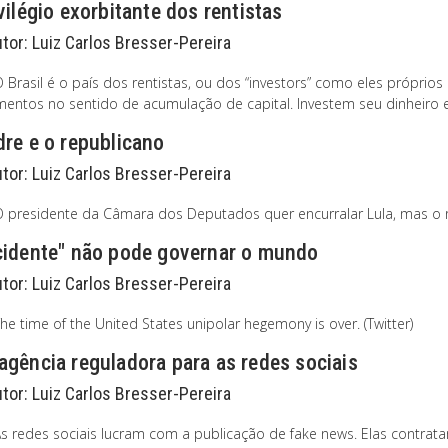
vilégio exorbitante dos rentistas
utor:
Luiz Carlos Bresser-Pereira
O Brasil é o país dos rentistas, ou dos “investors” como eles própr
mentos no sentido de acumulação de capital. Investem seu dinheiro em
re e o republicano
utor:
Luiz Carlos Bresser-Pereira
O presidente da Câmara dos Deputados quer encurralar Lula, mas o re
cidente" não pode governar o mundo
utor:
Luiz Carlos Bresser-Pereira
he time of the United States unipolar hegemony is over. (Twitter)
gência reguladora para as redes sociais
utor:
Luiz Carlos Bresser-Pereira
As redes sociais lucram com a publicação de fake news. Elas contrata