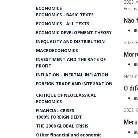
2023. A
ECONOMICS
Forças 
ECONOMICS - BASIC TEXTS
Não f
ECONOMICS - ALL TEXTS
a
ECONOMIC DEVELOPMENT THEORY
INEQUALITY AND DISTRIBUTION
2023. F
MACROECONOMICS
Morre
INVESTIMENT AND THE RATE OF
a
PROFIT
INFLATION - INERTIAL INFLATION
Nota no
FOREIGN TRADE AND INTEGRATION
O dif
CRITIQUE OF NEOCLASSICAL
a
ECONOMICS
2022. 
FINANCIAL CRISES
1980'S FOREIGN DEBT
Merul
THE 2008 GLOBAL CRISIS
a
Other financial and economic