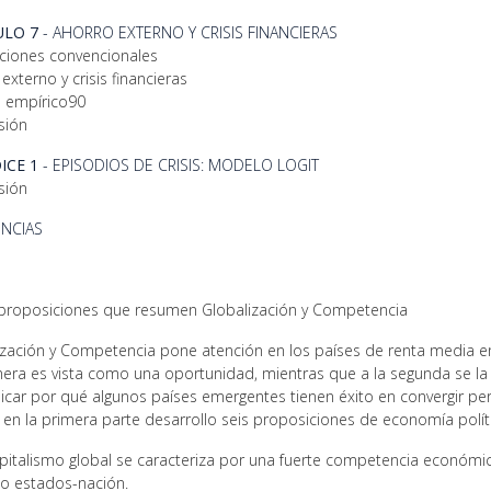
ULO 7
- AHORRO EXTERNO Y CRISIS FINANCIERAS
aciones convencionales
externo y crisis financieras
s empírico90
sión
ICE 1
- EPISODIOS DE CRISIS: MODELO LOGIT
sión
ENCIAS
proposiciones que resumen Globalización y Competencia
ización y Competencia pone atención en los países de renta media en 
mera es vista como una oportunidad, mientras que a la segunda se la 
licar por qué algunos países emergentes tienen éxito en convergir pe
 en la primera parte desarrollo seis proposiciones de economía polít
pitalismo global se caracteriza por una fuerte competencia económi
 o estados-nación.