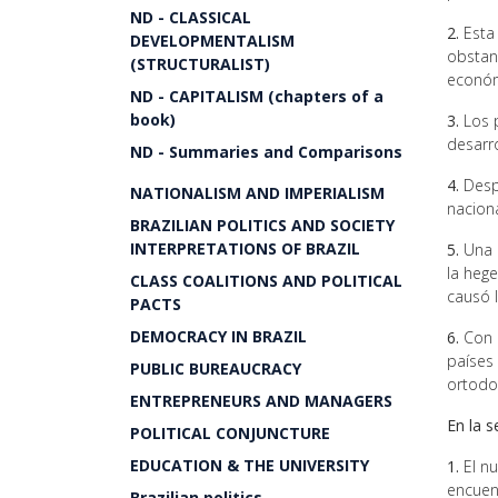
ND - CLASSICAL
2.
Esta 
DEVELOPMENTALISM
obstan
(STRUCTURALIST)
económ
ND - CAPITALISM (chapters of a
book)
3.
Los p
desarro
ND - Summaries and Comparisons
4.
Despu
NATIONALISM AND IMPERIALISM
naciona
BRAZILIAN POLITICS AND SOCIETY
INTERPRETATIONS OF BRAZIL
5.
Una i
la heg
CLASS COALITIONS AND POLITICAL
causó 
PACTS
DEMOCRACY IN BRAZIL
6.
Con p
países 
PUBLIC BUREAUCRACY
ortodo
ENTREPRENEURS AND MANAGERS
En la 
POLITICAL CONJUNCTURE
EDUCATION & THE UNIVERSITY
1.
El nu
encuen
Brazilian politics