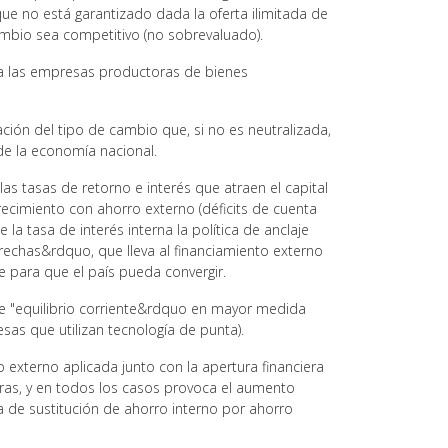
que no está garantizado dada la oferta ilimitada de
ambio sea competitivo (no sobrevaluado).
a las empresas productoras de bienes
ción del tipo de cambio que, si no es neutralizada,
 de la economía nacional.
as tasas de retorno e interés que atraen el capital
recimiento con ahorro externo (déficits de cuenta
 la tasa de interés interna la política de anclaje
brechas&rdquo, que lleva al financiamiento externo
 para que el país pueda convergir.
e "equilibrio corriente&rdquo en mayor medida
esas que utilizan tecnología de punta).
o externo aplicada junto con la apertura financiera
eras, y en todos los casos provoca el aumento
asa de sustitución de ahorro interno por ahorro