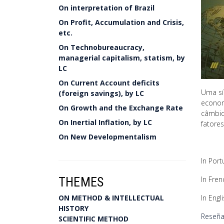
On interpretation of Brazil
On Profit, Accumulation and Crisis,
etc.
On Technobureaucracy,
managerial capitalism, statism, by
LC
On Current Account deficits
Uma sí
(foreign savings), by LC
econom
On Growth and the Exchange Rate
câmbio
On Inertial Inflation, by LC
fatore
On New Developmentalism
In Por
THEMES
In Fren
ON METHOD & INTELLECTUAL
In Engl
HISTORY
Reseña
SCIENTIFIC METHOD