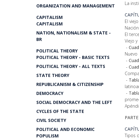
La inst
ORGANIZATION AND MANAGEMENT
CAPÍT
CAPITALISM
El viej
CAPITALISM
Nación
NATION, NATIONALISM & STATE -
El terc
BR
Viejo y
-
Cuad
POLITICAL THEORY
Nuevo 
POLITICAL THEORY - BASIC TEXTS
-
Cuad
POLITICAL THEORY - ALL TEXTS
-
Cuad
Compar
STATE THEORY
-
Tabla
REPUBLICANISM & CITIZENSHIP
latino
-
Tabla
DEMOCRACY
promed
SOCIAL DEMOCRACY AND THE LEFT
Apéndi
CYCLES OF THE STATE
PARTE 
CIVIL SOCIETY
CAPÍT
POLITICAL AND ECONOMIC
Tipos 
POPULISM