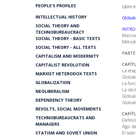
PEOPLE'S PROFILES
Libro 
INTELLECTUAL HISTORY
Global
SOCIAL THEORY AND
INTRO
TECHNOBUREAUCRACY
Macroe
SOCIAL THEORY - BASIC TEXTS
Método
SOCIAL THEORY - ALL TEXTS
PARTE 
CAPITALISM AND MODERNITY
CAPÍT
CAPITALIST REVOLUTION
La etap
MARXIST HETERODOX TEXTS
Global
GLOBALIZATION
La fun
La decl
NEOLIBERALISM
Global
DEPENDENCY THEORY
Globali
REVOLTS, SOCIAL MOVEMENTS
CAPÍT
TECHNOBUREAUCRATS AND
Definic
MANAGERS
Algo de
STATISM AND SOVIET UNION
El lado