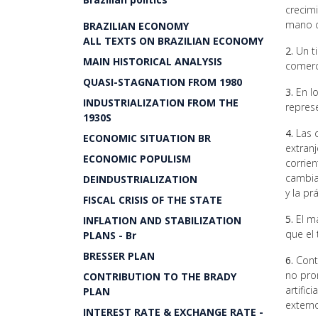
crecimi
mano d
BRAZILIAN ECONOMY
ALL TEXTS ON BRAZILIAN ECONOMY
2.
Un ti
MAIN HISTORICAL ANALYSIS
comerci
QUASI-STAGNATION FROM 1980
3.
En lo
INDUSTRIALIZATION FROM THE
represe
1930S
4.
Las d
ECONOMIC SITUATION BR
extranj
ECONOMIC POPULISM
corrien
cambia
DEINDUSTRIALIZATION
y la p
FISCAL CRISIS OF THE STATE
5.
El ma
INFLATION AND STABILIZATION
que el 
PLANS - Br
BRESSER PLAN
6.
Contr
no pro
CONTRIBUTION TO THE BRADY
artific
PLAN
extern
INTEREST RATE & EXCHANGE RATE -