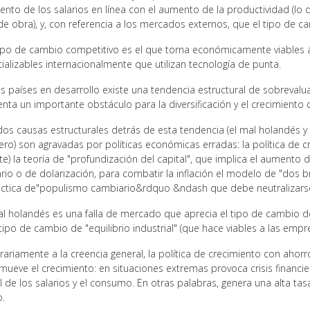
ento de los salarios en línea con el aumento de la productividad (lo 
e obra), y, con referencia a los mercados externos, que el tipo de c
po de cambio competitivo es el que torna económicamente viables 
alizables internacionalmente que utilizan tecnología de punta.
s países en desarrollo existe una tendencia estructural de sobrevalua
nta un importante obstáculo para la diversificación y el crecimiento
os causas estructurales detrás de esta tendencia (el mal holandés y l
ero) son agravadas por políticas económicas erradas: la política de c
te) la teoría de "profundización del capital", que implica el aumento de
rio o de dolarización, para combatir la inflación el modelo de "dos 
ráctica de"populismo cambiario&rdquo &ndash que debe neutralizarse
l holandés es una falla de mercado que aprecia el tipo de cambio d
tipo de cambio de "equilibrio industrial" (que hace viables a las empr
ariamente a la creencia general, la política de crecimiento con ahorr
mueve el crecimiento: en situaciones extremas provoca crisis financi
ial de los salarios y el consumo. En otras palabras, genera una alta t
o.