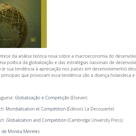
ntese da análise teórica nova sobre a macroeconomia do desenvolvi
ia política da globalização e das estratégias nacionais de desenvolv
 (e sua tendência à apreciação nos países em desenvolvimento) d
s principais que provocam essa tendência são a doença holandesa e
tuguese:
Globalização e Competição
(Elsevier)
ch:
Mondialisation et Compétition
(Éditions La Decouverte)
ish:
Globalization and Competition
(Cambridge University Press)
 de Monika Meireles