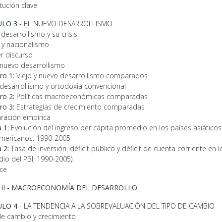
itución clave
ULO 3
- EL NUEVO DESARROLLISMO
o desarrollismo y su crisis
 y nacionalismo
er discurso
 nuevo desarrollismo
ro 1:
Viejo y nuevo desarrollismo comparados
desarrollismo y ortodoxia convencional
ro 2:
Políticas macroeconómicas comparadas
ro 3:
Estrategias de crecimiento comparadas
ación empírica
 1:
Evolución del ingreso per cápita promedio en los países asiáticos
americanos: 1990-2005
 2:
Tasa de inversión, déficit público y déficit de cuenta corriente en
io del PBI, 1990-2005)
ce
II -
MACROECONOMÍA DEL DESARROLLO
ULO 4
- LA TENDENCIA A LA SOBREVALUACIÓN DEL TIPO DE CAMBIO
de cambio y crecimiento