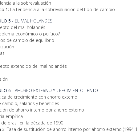
dencia a la sobrevaluación
co 1:
La tendencia a la sobrevaluación del tipo de cambio
ULO 5
- EL MAL HOLANDÉS
cepto del mal holandés
oblema económico o político?
pos de cambio de equilibrio
ización
as
cepto extendido del mal holandés
?
sión
ULO 6
- AHORRO EXTERNO Y CRECIMIENTO LENTO
ítica de crecimiento con ahorro externo
 cambio, salarios y beneficies
ución de ahorro interno por ahorro externo
cia empírica
o de brasil en la década de 1990
 3:
Tasa de sustitución de ahorro interno por ahorro externo (1994-1