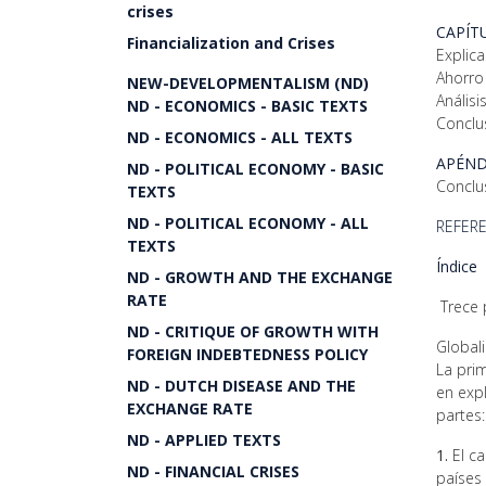
crises
CAPÍT
Financialization and Crises
Explic
Ahorro 
NEW-DEVELOPMENTALISM (ND)
Análisi
ND - ECONOMICS - BASIC TEXTS
Conclu
ND - ECONOMICS - ALL TEXTS
APÉND
ND - POLITICAL ECONOMY - BASIC
Conclu
TEXTS
ND - POLITICAL ECONOMY - ALL
REFER
TEXTS
Índice
ND - GROWTH AND THE EXCHANGE
RATE
Trece 
ND - CRITIQUE OF GROWTH WITH
Global
FOREIGN INDEBTEDNESS POLICY
La pri
ND - DUTCH DISEASE AND THE
en exp
EXCHANGE RATE
partes:
ND - APPLIED TEXTS
1.
El ca
ND - FINANCIAL CRISES
países