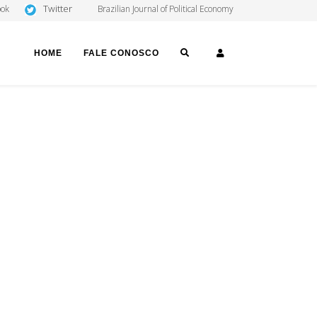
Twitter
ook
Brazilian Journal of Political Economy
SEARCH
LOGIN
HOME
FALE CONOSCO