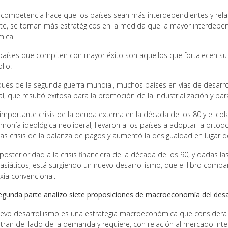
competencia hace que los países sean más interdependientes y rel
te, se tornan más estratégicos en la medida que la mayor interdepe
ica.
aíses que compiten con mayor éxito son aquellos que fortalecen su 
llo.
és de la segunda guerra mundial, muchos países en vías de desarrol
l, que resultó exitosa para la promoción de la industrialización y p
mportante crisis de la deuda externa en la década de los 80 y el col
emonía ideológica neoliberal, llevaron a los países a adoptar la ort
las crisis de la balanza de pagos y aumentó la desigualdad en lugar 
osterioridad a la crisis financiera de la década de los 90, y dadas l
asiáticos, está surgiendo un nuevo desarrollismo, que el libro compar
xia convencional.
segunda parte analizo siete proposiciones de macroeconomía del desar
evo desarrollismo es una estrategia macroeconómica que considera 
tran del lado de la demanda y requiere, con relación al mercado inte