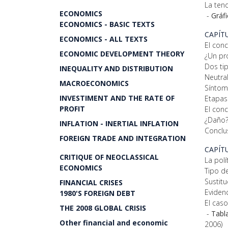
La ten
ECONOMICS
-
Gráfi
ECONOMICS - BASIC TEXTS
CAPÍT
ECONOMICS - ALL TEXTS
El con
ECONOMIC DEVELOPMENT THEORY
¿Un pr
Dos ti
INEQUALITY AND DISTRIBUTION
Neutral
MACROECONOMICS
Síntom
INVESTIMENT AND THE RATE OF
Etapas
PROFIT
El con
¿Daño
INFLATION - INERTIAL INFLATION
Conclu
FOREIGN TRADE AND INTEGRATION
CAPÍT
CRITIQUE OF NEOCLASSICAL
La pol
ECONOMICS
Tipo de
Sustit
FINANCIAL CRISES
Eviden
1980'S FOREIGN DEBT
El cas
THE 2008 GLOBAL CRISIS
-
Tabla
Other financial and economic
2006)